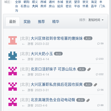
城区：
全部
朝阳
顺义
西城
通州
东城
宣武
望京
崇文
海淀
丰
台
石景山
燕郊
房山
延庆
密云
平谷
怀柔
昌平
门头
大兴
沟
排序：
发帖时间
最新
奖励
推荐
精华
[北京]
大兴区体验到非常哇塞的嫩妹妹
大兴
←
游客
2023-3-22
59
[北京]
大兴大奶小玉
大兴
←
游客
2023-4-14
233
[北京]
北京口活好妹子 可游山玩水
大兴
←
游客
2023-4-14
222
[北京]
大兴区兼职私房搞后花园也挺爽
大兴
←
游客
2023-3-31
56
[北京]
北京高端货色全自动电动臀
大兴
←
游客
2023-4-6
88