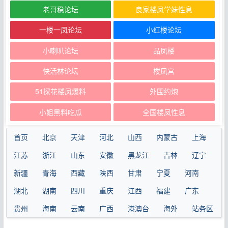
老哥稳论坛
良家楼凤学妹性息
一楼一凤论坛
小红楼论坛
小喇叭论坛
品凤楼
快活林论坛
楼凤宫
51探花楼凤爆料
外围约炮
小姐黑料吃瓜
全国楼凤性息
首页
北京
天津
河北
山西
内蒙古
上海
江苏
浙江
山东
安徽
黑龙江
吉林
辽宁
新疆
青海
西藏
陕西
甘肃
宁夏
河南
湖北
湖南
四川
重庆
江西
福建
广东
贵州
海南
云南
广西
港澳台
海外
站务区