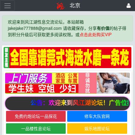
北京
欢迎来到风江湖性息交流论坛，本站邮箱
jakejake777888@gmail.com 请收藏保存，分享
有价值
的帖子得
到积分升级后可获取更多阅读权限。或
点击此处购买VIP
公告：欢迎来到风江湖论坛！广告位招
免费约炮论坛一品探花
修车大队官网
一品楼性息论坛
娱乐地图论坛