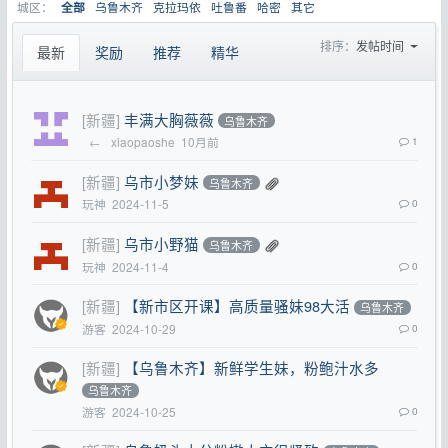
城区：
乌鲁木齐
克拉玛依
吐鲁番
哈密
其它
全部
排序：
发帖时间
最新
奖励
推荐
精华
[新疆]
丰满大胸薇薇
乌鲁木齐
←
xiaopaoshe
10月前
1
[新疆]
乌市小梦妹
乌鲁木齐
玩神
2024-11-5
0
[新疆]
乌市小野猫
乌鲁木齐
玩神
2024-11-4
0
[新疆]
【新市区开课】高质量骚妹98大活
乌鲁木齐
游客
2024-10-29
0
[新疆]
【乌鲁木齐】新鲜学生妹，粉鲍汁水多
乌鲁木齐
游客
2024-10-25
0