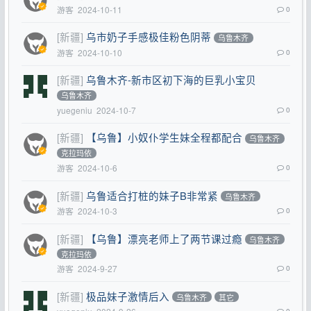
游客
2024-10-11
0
[新疆]
乌市奶子手感极佳粉色阴蒂
乌鲁木齐
游客
2024-10-10
0
[新疆]
乌鲁木齐-新市区初下海的巨乳小宝贝
乌鲁木齐
yuegeniu
2024-10-7
0
[新疆]
【乌鲁】小奴仆学生妹全程都配合
乌鲁木齐
克拉玛依
游客
2024-10-6
0
[新疆]
乌鲁适合打桩的妹子B非常紧
乌鲁木齐
游客
2024-10-3
0
[新疆]
【乌鲁】漂亮老师上了两节课过瘾
乌鲁木齐
克拉玛依
游客
2024-9-27
0
[新疆]
极品妹子激情后入
乌鲁木齐
其它
0