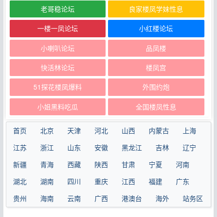
老哥稳论坛
良家楼凤学妹性息
一楼一凤论坛
小红楼论坛
小喇叭论坛
品凤楼
快活林论坛
楼凤宫
51探花楼凤爆料
外围约炮
小姐黑料吃瓜
全国楼凤性息
首页
北京
天津
河北
山西
内蒙古
上海
江苏
浙江
山东
安徽
黑龙江
吉林
辽宁
新疆
青海
西藏
陕西
甘肃
宁夏
河南
湖北
湖南
四川
重庆
江西
福建
广东
贵州
海南
云南
广西
港澳台
海外
站务区