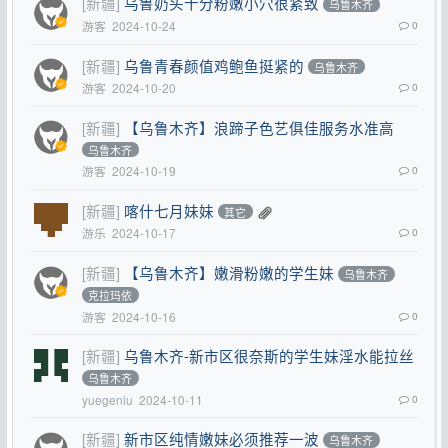
[新疆]
乌鲁奶头十分粉嫩小穴很紧致
乌鲁木齐
游客
2024-10-24
0
[新疆]
乌鲁青春颜值鸡鲍鱼挺紧的
乌鲁木齐
游客
2024-10-20
0
[新疆]
【乌鲁木齐】浪蹄子色艺俱佳服务水准高
乌鲁木齐
游客
2024-10-19
0
[新疆]
喀什七月妹妹
其它
游乐
2024-10-17
0
[新疆]
【乌鲁木齐】嫩滑粉嫩的学生妹
乌鲁木齐
克拉玛依
游客
2024-10-16
0
[新疆]
乌鲁木齐-新市区很奈斯的学生妹淫水能拉丝
乌鲁木齐
yuegeniu
2024-10-11
0
[新疆]
新市区纯情嫩妹必须推荐一波
乌鲁木齐