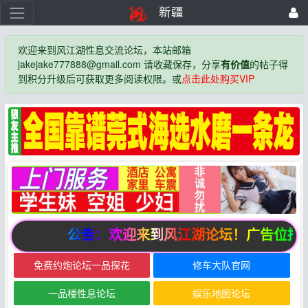
新疆
欢迎来到风江湖性息交流论坛，本站邮箱
jakejake777888@gmail.com 请收藏保存，分享
有价值
的帖子得
到积分升级后可获取更多阅读权限。或
点击此处购买VIP
公告：欢迎来到风江湖论坛！广告位招
免费约炮论坛一品探花
修车大队官网
一品楼性息论坛
娱乐地图论坛