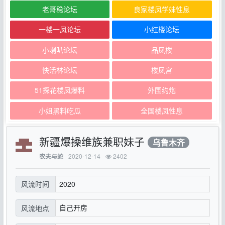
老哥稳论坛
良家楼凤学妹性息
一楼一凤论坛
小红楼论坛
小喇叭论坛
品凤楼
快活林论坛
楼凤宫
51探花楼凤爆料
外围约炮
小姐黑料吃瓜
全国楼凤性息
新疆爆操维族兼职妹子
乌鲁木齐
2020-12-14
2402
农夫与蛇
2020
风流时间
自己开房
风流地点