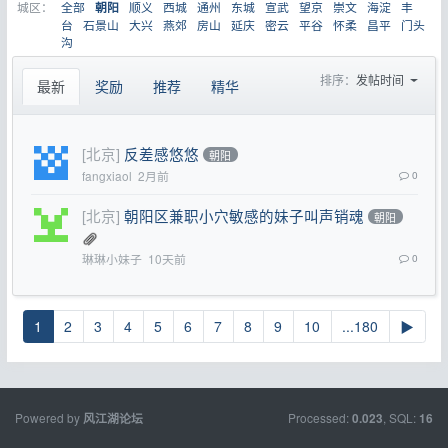
城区：
全部
顺义
西城
通州
东城
宣武
望京
崇文
海淀
丰
朝阳
台
石景山
大兴
燕郊
房山
延庆
密云
平谷
怀柔
昌平
门头
沟
排序：
发帖时间
最新
奖励
推荐
精华
[北京]
反差感悠悠
朝阳
fangxiaol
2月前
0
[北京]
朝阳区兼职小穴敏感的妹子叫声销魂
朝阳
琳琳小妹子
10天前
0
1
2
3
4
5
6
7
8
9
10
...180
▶
Powered by
Processed:
, SQL:
风江湖论坛
0.023
16