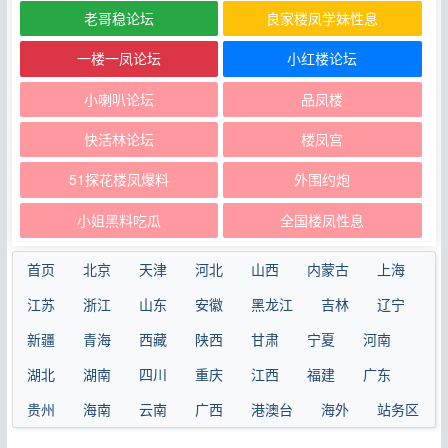
老哥稳论坛
良家楼凤学妹性息
一楼一凤论坛
小红楼论坛
小喇叭论坛
品凤楼
快活林论坛
楼凤宫
51探花楼凤爆料
外围约炮
小姐黑料吃瓜
全国楼凤性息
首页
北京
天津
河北
山西
内蒙古
上海
江苏
浙江
山东
安徽
黑龙江
吉林
辽宁
新疆
青海
西藏
陕西
甘肃
宁夏
河南
湖北
湖南
四川
重庆
江西
福建
广东
贵州
海南
云南
广西
港澳台
海外
站务区