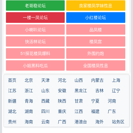
老哥稳论坛
良家楼凤学妹性息
一楼一凤论坛
小红楼论坛
小喇叭论坛
品凤楼
快活林论坛
楼凤宫
51探花楼凤爆料
外围约炮
小姐黑料吃瓜
全国楼凤性息
首页
北京
天津
河北
山西
内蒙古
上海
江苏
浙江
山东
安徽
黑龙江
吉林
辽宁
新疆
青海
西藏
陕西
甘肃
宁夏
河南
湖北
湖南
四川
重庆
江西
福建
广东
贵州
海南
云南
广西
港澳台
海外
站务区