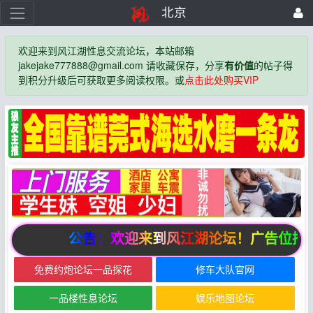
北京
欢迎来到风江湖性息交流论坛，本站邮箱
jakejake777888@gmail.com 请收藏保存，分享
有价值
的帖子得
到积分升级后可获取更多阅读权限。或
点击此处购买VIP
公告：欢迎来到风江湖论坛！广告位招
免费约炮论坛一品探花
修车大队官网
一品楼性息论坛
娱乐地图论坛