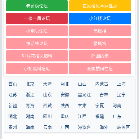
老哥稳论坛
良家楼凤学妹性息
一楼一凤论坛
小红楼论坛
小喇叭论坛
品凤楼
快活林论坛
楼凤宫
51探花楼凤爆料
外围约炮
小姐黑料吃瓜
全国楼凤性息
首页
北京
天津
河北
山西
内蒙古
上海
江苏
浙江
山东
安徽
黑龙江
吉林
辽宁
新疆
青海
西藏
陕西
甘肃
宁夏
河南
湖北
湖南
四川
重庆
江西
福建
广东
贵州
海南
云南
广西
港澳台
海外
站务区