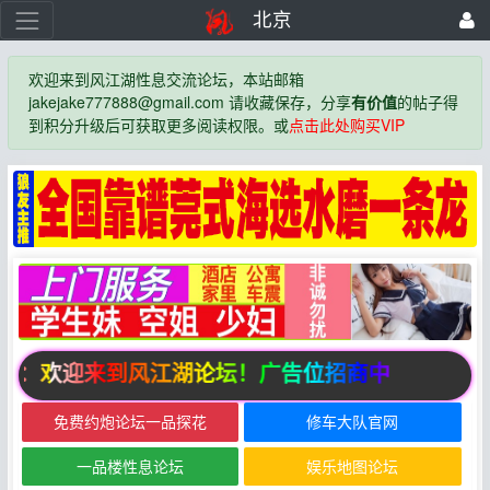
北京
欢迎来到风江湖性息交流论坛，本站邮箱
jakejake777888@gmail.com 请收藏保存，分享
有价值
的帖子得
到积分升级后可获取更多阅读权限。或
点击此处购买VIP
告：欢迎来到风江湖论坛！广告位招商中
免费约炮论坛一品探花
修车大队官网
一品楼性息论坛
娱乐地图论坛