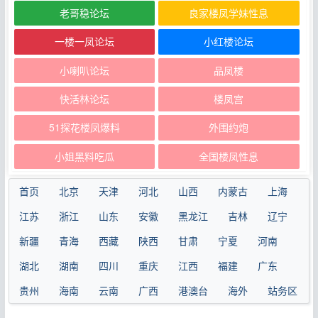
老哥稳论坛
良家楼凤学妹性息
一楼一凤论坛
小红楼论坛
小喇叭论坛
品凤楼
快活林论坛
楼凤宫
51探花楼凤爆料
外围约炮
小姐黑料吃瓜
全国楼凤性息
首页
北京
天津
河北
山西
内蒙古
上海
江苏
浙江
山东
安徽
黑龙江
吉林
辽宁
新疆
青海
西藏
陕西
甘肃
宁夏
河南
湖北
湖南
四川
重庆
江西
福建
广东
贵州
海南
云南
广西
港澳台
海外
站务区