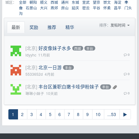
城区：
全部
朝阳
顺义
西城
通州
东城
宣武
望京
崇文
海淀
丰
石景山
大兴
燕郊
房山
延庆
密云
平谷
怀柔
昌平
门头
台
沟
排序：
发帖时间
最新
奖励
推荐
精华
[北京]
好皮像妹子水多
西城
丰台
ldyyhc
11月前
0
[北京]
北京一日游
丰台
5533652d
4月前
0
[北京]
丰台区兼职白嫩卡哇伊粉妹子
丰台
琳琳小妹子
10天前
0
1
2
3
4
5
6
7
8
9
10
...53
▶