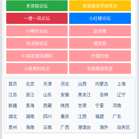
老哥稳论坛
良家楼凤学妹性息
一楼一凤论坛
小红楼论坛
小喇叭论坛
品凤楼
快活林论坛
楼凤宫
51探花楼凤爆料
外围约炮
小姐黑料吃瓜
全国楼凤性息
首页
北京
天津
河北
山西
内蒙古
上海
江苏
浙江
山东
安徽
黑龙江
吉林
辽宁
新疆
青海
西藏
陕西
甘肃
宁夏
河南
湖北
湖南
四川
重庆
江西
福建
广东
贵州
海南
云南
广西
港澳台
海外
站务区