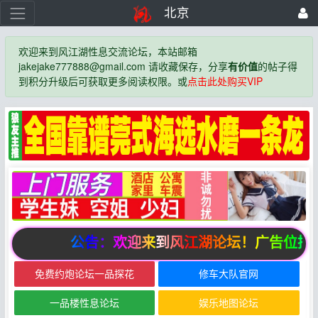
北京
欢迎来到风江湖性息交流论坛，本站邮箱
jakejake777888@gmail.com 请收藏保存，分享
有价值
的帖子得
到积分升级后可获取更多阅读权限。或
点击此处购买VIP
公告：欢迎来到风江湖论坛！广告位招
免费约炮论坛一品探花
修车大队官网
一品楼性息论坛
娱乐地图论坛