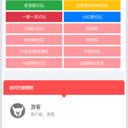
老哥稳论坛
良家楼凤学妹性息
一楼一凤论坛
小红楼论坛
小喇叭论坛
品凤楼
快活林论坛
楼凤宫
51探花楼凤爆料
外围约炮
小姐黑料吃瓜
全国楼凤性息
访问已被限制
游客
用户组：游客